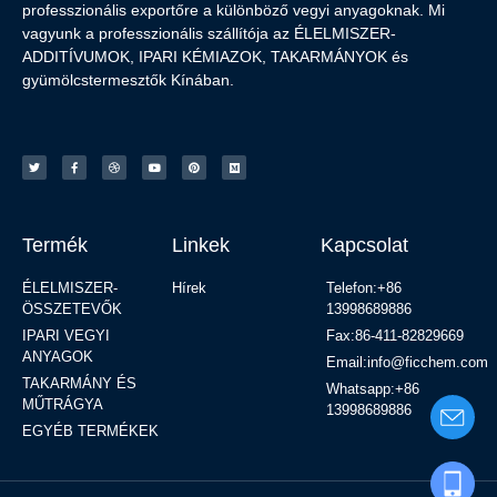
professzionális exportőre a különböző vegyi anyagoknak. Mi
vagyunk a professzionális szállítója az ÉLELMISZER-
ADDITÍVUMOK, IPARI KÉMIAZOK, TAKARMÁNYOK és
gyümölcstermesztők Kínában.
Termék
Linkek
Kapcsolat
ÉLELMISZER-
Hírek
Telefon:+86
ÖSSZETEVŐK
13998689886
IPARI VEGYI
Fax:86-411-82829669
ANYAGOK
Email:info@ficchem.com
TAKARMÁNY ÉS
Whatsapp:+86
MŰTRÁGYA
13998689886
EGYÉB TERMÉKEK