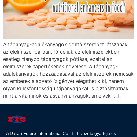
A tápanyag-adalékanyagok döntő szerepet játszanak
az élelmiszeriparban, fő céljuk az élelmiszerekben
esetleg hiányzó tápanyagok pótlása, ezáltal az
élelmiszerek tápértékének növelése. A tápanyag-
adalékanyagok hozzáadásával az élelmiszerek nemcsak
az emberek alapvető ízigényét elégíthetik ki, hanem
olyan kulcsfontosságú tápanyagokat is biztosíthatnak,
mint a vitaminok és ásványi anyagok, amelyek [...].
A Dalian Future International Co., Ltd. vezető gyártója és