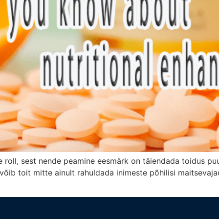
ne roll, sest nende peamine eesmärk on täiendada toidus pu
võib toit mitte ainult rahuldada inimeste põhilisi maitsevaja