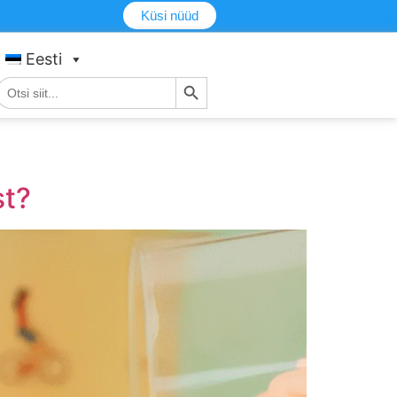
Küsi nüüd
Eesti
Otsingu nupp
tsi:
st?