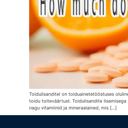
Toidulisanditel on toiduainetetööstuses oluli
toidu toiteväärtust. Toidulisandite lisamisega 
nagu vitamiinid ja mineraalained, mis [...]