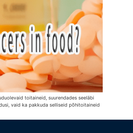
uduolevaid toitaineid, suurendades seeläbi
dusi, vaid ka pakkuda selliseid põhitoitaineid