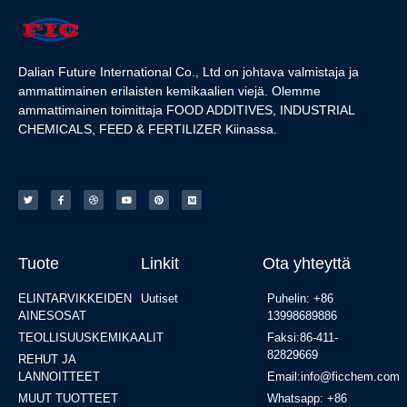
Dalian Future International Co., Ltd on johtava valmistaja ja
ammattimainen erilaisten kemikaalien viejä. Olemme
ammattimainen toimittaja FOOD ADDITIVES, INDUSTRIAL
CHEMICALS, FEED & FERTILIZER Kiinassa.
Tuote
Linkit
Ota yhteyttä
ELINTARVIKKEIDEN
Uutiset
Puhelin: +86
AINESOSAT
13998689886
TEOLLISUUSKEMIKAALIT
Faksi:86-411-
82829669
REHUT JA
LANNOITTEET
Email:info@ficchem.com
MUUT TUOTTEET
Whatsapp: +86