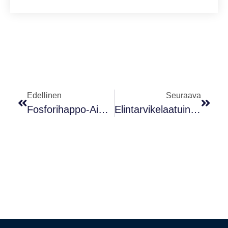
Edellinen
Seuraava
Fosforihappo-Aina Ympärillämme
Elintarvikelaatuinen Säilöntäaine