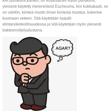
kivi purukumi,kanten, on eräänlainen kasvi purukumi,
yleisesti käytetty mereneläviä Eucheuma, kivi kukkakaali, se
on väritön, kiinteä muoto ilman kiinteää muotoa, liukenee
kuumaan veteen. Sitä käytetään laajalti
elintarviketeollisuudessa ja sitä käytetään myös yleisesti
bakteeriviljelyalustana.