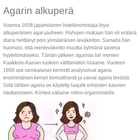
Agarin alkuperä
Vuonna 1658 japanilainen hotellinomistaja löysi
alkuperäisen agar-jauheen. Huhujen mukaan hän oli eräänä
iltana heittänyt pois ylimääräisen leväkeiton. Samalla hän
huomasi, että merileväkeitto muuttui kylmänä talvena
hyytelömäiseksi. Tämän jälkeen agarista tuli monien
Kaakkois-Aasian ruokien välttämätön lisäaine. Vuoteen
1859 asti ranskalaiset kemistit analysoivat agaria
ensimmäisen kerran kemiallisesti ja saivat agaria levästä.
Siitä lähtien agaria on käytetty laajalti erilaisten kasvien
istuttamiseen. Kiinteä väliaine mikro-organismeille.