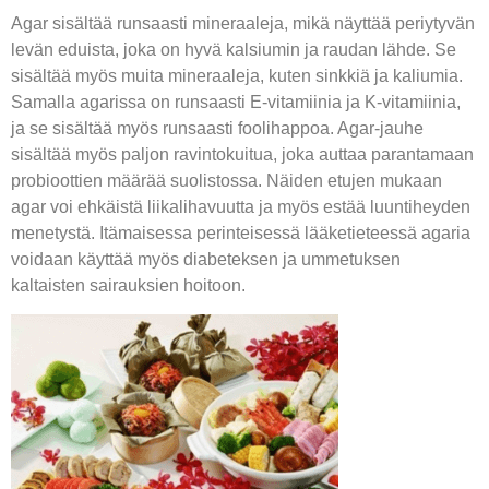
Agar sisältää runsaasti mineraaleja, mikä näyttää periytyvän
levän eduista, joka on hyvä kalsiumin ja raudan lähde. Se
sisältää myös muita mineraaleja, kuten sinkkiä ja kaliumia.
Samalla agarissa on runsaasti E-vitamiinia ja K-vitamiinia,
ja se sisältää myös runsaasti foolihappoa. Agar-jauhe
sisältää myös paljon ravintokuitua, joka auttaa parantamaan
probioottien määrää suolistossa. Näiden etujen mukaan
agar voi ehkäistä liikalihavuutta ja myös estää luuntiheyden
menetystä. Itämaisessa perinteisessä lääketieteessä agaria
voidaan käyttää myös diabeteksen ja ummetuksen
kaltaisten sairauksien hoitoon.