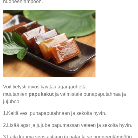
huoneenlämpöön.
Voit tietysti myös käyttää agar-jauhetta
muutamien
papukakut
ja valmistele punapaputahnaa ja
jujubea.
1.Keitä vesi punapaputahnaan ja sekoita hyvin.
2.Lisää agar ja jujube papumassan veteen ja sekoita hyvin.
3.Laita kuuma seos astiaan ja palauta se huoneenlämpöön.