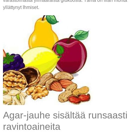
varastoimasta ylimääräistä glukoosia. Tämä on liian monta
yllättynyt Ihmiset.
Agar-jauhe sisältää runsaasti
ravintoaineita