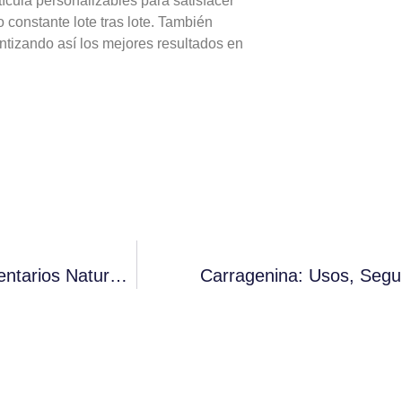
ícula personalizables para satisfacer
constante lote tras lote. También
ntizando así los mejores resultados en
Goma Éster: Nueva Selección De Aditivos Alimentarios Naturales, Seguros Y Multifuncionales.
Carragenina: Usos, Segu