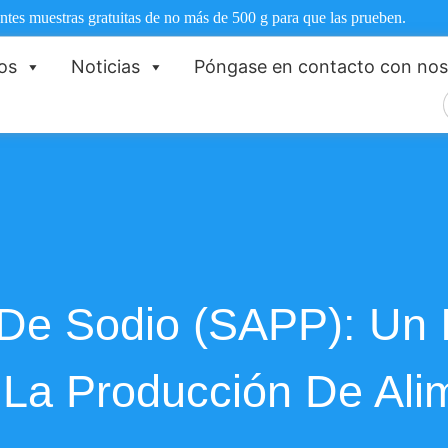
ntes muestras gratuitas de no más de 500 g para que las prueben.
os
Noticias
Póngase en contacto con nos
 De Sodio (SAPP): Un 
a La Producción De Ali