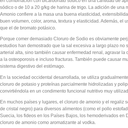
en combinación con bicarbonato sódico en una cantidad de a
sódico o de 10 a 20 g/kg de harina de trigo. La adición de una
Amonio confiere a la masa una buena elasticidad, extensibilid
buen volumen, color, aroma, textura y elasticidad. Además, el 
que el de bromato potásico.
Porque comer demasiado Cloruro de Sodio es obviamente perjud
estudios han demostrado que la sal excesiva a largo plazo no 
arterial alta, sino también causar enfermedad renal, agravar la
a la osteoporosis e incluso fracturas. También puede causar 
sistema digestivo del estómago.
En la sociedad occidental desarrollada, se utiliza gradualment
cloruro de potasio y proteínas parcialmente hidrolizadas y polipé
convirtiéndola en un condimento funcional nutritivo muy utilizad
En muchos países y lugares, el cloruro de amonio y el regaliz 
de cristal negro) para diversos alimentos (como el pollo estofa
Suecia, los fideos en los Países Bajos, los hemoderivados en 
cloruro de amonio como aromatizante al vodka.