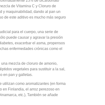
proximadamente 25% de bicarbonato
 mezcla de Vitamina C y Cloruro de
ad y maquinabilidad, dando al pan un
uso de este aditivo es mucho más seguro
icial para el cuerpo, una serie de
sólo puede causar y agravar la presión
 diabetes, exacerbar el asma, propensos
muchas enfermedades crónicas como el
e una mezcla de cloruro de amonio,
ptidos vegetales para sustituir a la sal,
o en pan y galletas.
se utilizan como aromatizantes (en forma
do en Finlandia, el arroz perezoso en
Dinamarca, etc.), También se añade