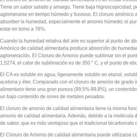
Tiene un sabor salado y amargo. Tiene baja higroscopicidad,
aglomerarse en tiempo húmedo y lluvioso. El cloruro amónico a
absorber la humedad, especialmente el amonio húmedo; el pu
estar en torno a 76%.
Cuando la humedad relativa del aire es superior al punto de a
Amónico de calidad alimentaria produce absorción de humedad
aglomeración. El Cloruro de Amonio puede sublimar sin el punto
1,5274, el calor de sublimación es de 350 ° C, y el punto de ebu
El CA es soluble en agua, ligeramente soluble en etanol, solub
acetona y éter. Comparado con el cloruro de amonio de grado in
alimentario tiene una gran pureza (99,5%-99,8%), un conteni
un bajo contenido de iones de metales pesados.
El cloruro de amonio de calidad alimentaria tiene la misma func
amonio de calidad alimentaria. Además, debido a la molécula de
de sabor, que es más ventajoso que el tradicional bicarbonato 
El Cloruro de Amonio de calidad alimentaria puede utilizarse 