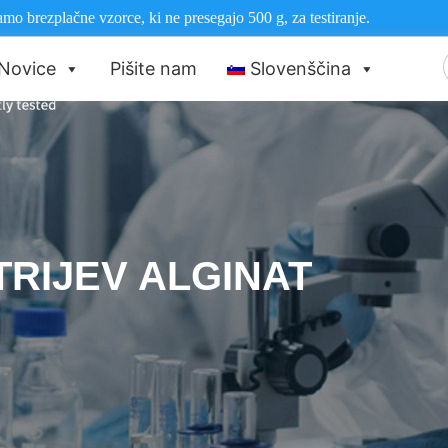
mo brezplačne vzorce, ki ne presegajo 500 g, za testiranje.
Novice
Pišite nam
Slovenščina
TRIJEV ALGINAT