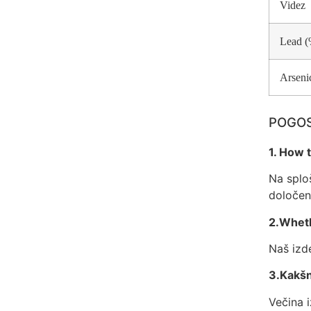
Videz
Lead (
Arseni
POGOS
1. How 
Na splo
določeno
2.Wheth
Naš izd
3.Kakšn
Večina 