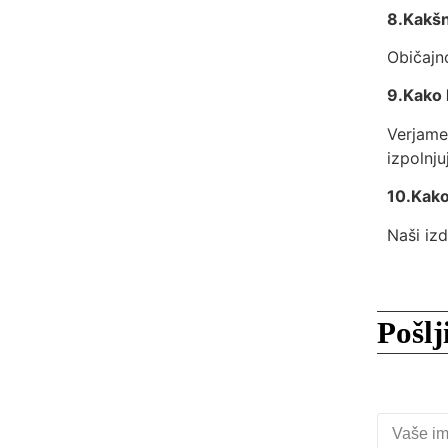
8.Kakšni
Običajn
9.Kako 
Verjame
izpolnj
10.Kako
Naši izd
Pošlj