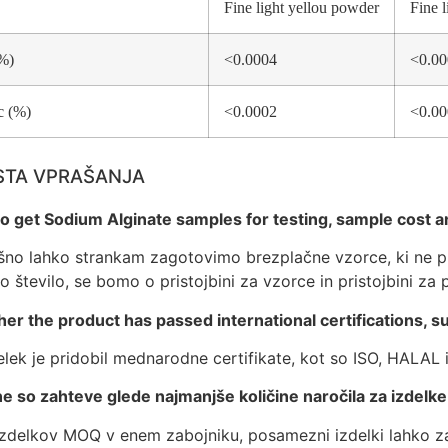
Fine light yellou powder
Fine 
%)
<0.0004
<0.00
c (%)
<0.0002
<0.00
TA VPRAŠANJA
to get Sodium Alginate samples for testing, sample cost 
šno lahko strankam zagotovimo brezplačne vzorce, ki ne pr
 število, se bomo o pristojbini za vzorce in pristojbini za 
er the product has passed international certifications, 
elek je pridobil mednarodne certifikate, kot so ISO, HALAL 
e so zahteve glede najmanjše količine naročila za izdelke
izdelkov MOQ v enem zabojniku, posamezni izdelki lahko zag