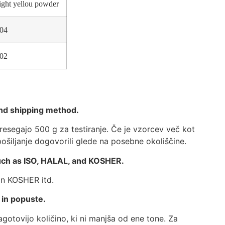
light yellou powder
04
02
and shipping method.
esegajo 500 g za testiranje. Če je vzorcev več kot
pošiljanje dogovorili glede na posebne okoliščine.
such as ISO, HALAL, and KOSHER.
in KOSHER itd.
 in popuste.
otovijo količino, ki ni manjša od ene tone. Za