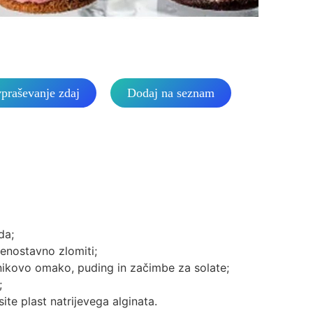
očje uporabe
Zgoščevalec hrane
praševanje zdaj
Dodaj na seznam
da;
i enostavno zlomiti;
nikovo omako, puding in začimbe za solate;
;
ite plast natrijevega alginata.