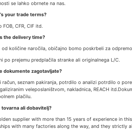
osti se lahko obrnete na nas.
’s your trade terms?
o FOB, CFR, CIF itd.
s the delivery time?
 od količine naročila, običajno bomo poskrbeli za odpremo
i po prejemu predplačila stranke ali originalnega L/C.
e dokumente zagotavljate?
 račun, seznam pakiranja, potrdilo o analizi potrdilo o por
egaliziranim veleposlaništvom, nakladnica, REACH itd.Dok
olnem plačilu.
e tovarna ali dobavitelj?
lden supplier with more than 15 years of experience in this 
hips with many factories along the way, and they strictly a