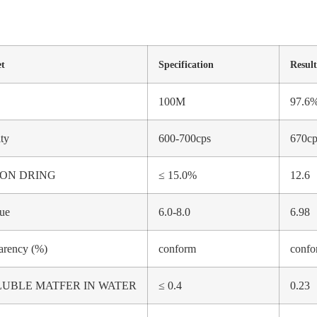
t
Specification
Result
100M
97.6
ity
600-700cps
670cp
 ON DRING
≤ 15.0%
12.6
ue
6.0-8.0
6.98
arency (%)
conform
confo
LUBLE MATFER IN WATER
≤ 0.4
0.23