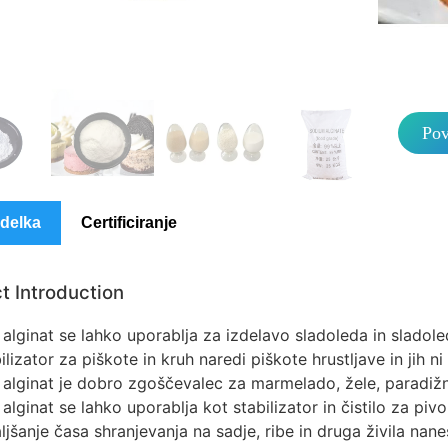
Podr
Pov
zdelka
Certificiranje
t Introduction
 alginat se lahko uporablja za izdelavo sladoleda in sladole
ilizator za piškote in kruh naredi piškote hrustljave in jih n
v alginat je dobro zgoščevalec za marmelado, žele, paradiž
 alginat se lahko uporablja kot stabilizator in čistilo za pivo
jšanje časa shranjevanja na sadje, ribe in druga živila nanes