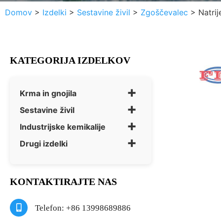
Domov
>
Izdelki
>
Sestavine živil
>
Zgoščevalec
>
Natrij
KATEGORIJA IZDELKOV
+
Krma in gnojila
+
Sestavine živil
+
Industrijske kemikalije
+
Drugi izdelki
KONTAKTIRAJTE NAS
Telefon: +86 13998689886