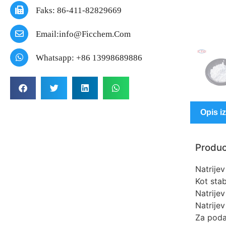
Faks: 86-411-82829669
Email:info@ficchem.com
Whatsapp: +86 13998689886
Opis i
Produc
Natrijev
Kot stab
Natrije
Natrijev
Za podal