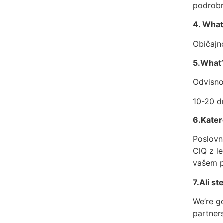
podrobn
4. What
Običajn
5.What’
Odvisno
10-20 dn
6.Kater
Poslovni
ClQ z l
vašem p
7.Ali st
We’re go
partners