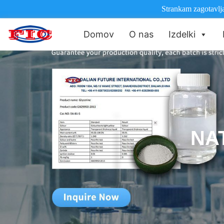
Strankam zagotavlja
Domov
O nas
Izdelki
NA