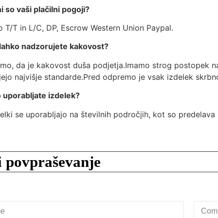
 so vaši plačilni pogoji?
o T/T in L/C, DP, Escrow Western Union Paypal.
lahko nadzorujete kakovost?
mo, da je kakovost duša podjetja.Imamo strog postopek nadz
ujejo najvišje standarde.Pred odpremo je vsak izdelek skrbn
 uporabljate izdelek?
elki se uporabljajo na številnih področjih, kot so predelava h
i povpraševanje