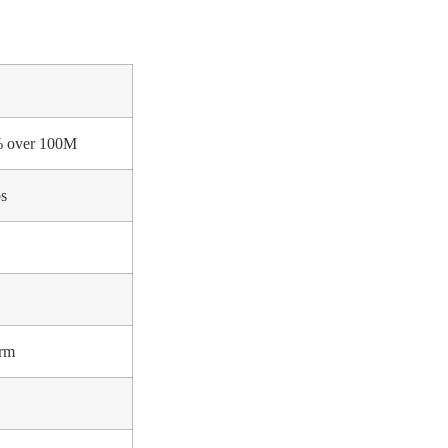
% over 100M
s
rm