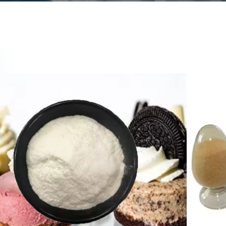
ijev alginat
ilka CAS
9005-38-3
kulska formula
C6H7NaO6
z
Brezbarvni ali svetlo rumeni
drobni delci ali prah polnila
njša količina naročila
25MT
anje in specifikacije
25 kg/vrečko
anja