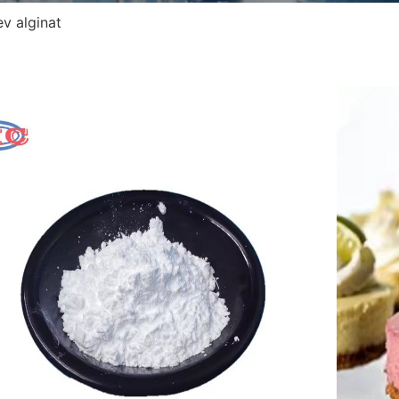
ev alginat
Natr
Štev
Mole
Vide
Najma
Pakir
pakir