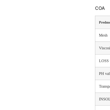
COA
Predme
Mesh
Viscos
LOSS
PH val
Transp
INSO