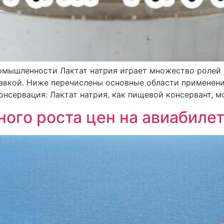
омышленности Лактат натрия играет множество ролей 
авкой. Ниже перечислены основные области применени
сервация: Лактат натрия, как пищевой консервант, може
ного роста цен на авиабиле