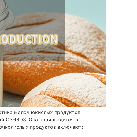
истика молочнокислых продуктов：
ой C3H6O3. Она производится в
очнокислых продуктов включают: