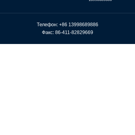
Телефон: +86 13998689886
Факс: 86-411-82829669