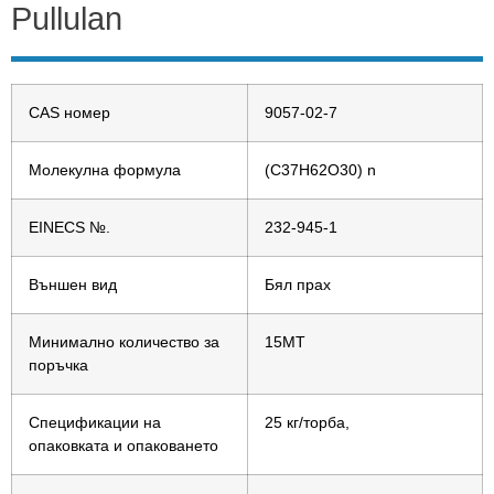
Pullulan
CAS номер
9057-02-7
Молекулна формула
(C37H62O30) n
EINECS №.
232-945-1
Външен вид
Бял прах
Минимално количество за
15MT
поръчка
Спецификации на
25 кг/торба,
опаковката и опаковането