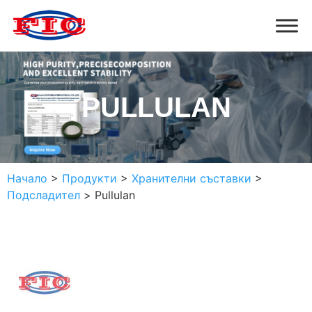
PULLULAN
Начало
>
Продукти
>
Хранителни съставки
>
Подсладител
>
Pullulan