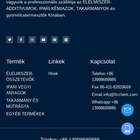
vagyunk a professzionális szállítója az ÉLELMISZER-
ADDITÍVUMOK, IPARI KÉMIAZOK, TAKARMÁNYOK és
gyümölcstermesztők Kínában.
Termék
Linkek
Kapcsolat
ÉLELMISZER-
Hírek
Telefon:+86
ÖSSZETEVŐK
13998689886
IPARI VEGYI
Fax:86-411-82829669
ANYAGOK
Email:info@ficchem.com
TAKARMÁNY ÉS
Whatsapp:+86
MŰTRÁGYA
13998689886
EGYÉB TERMÉKEK
Telefon: +86 13998689886