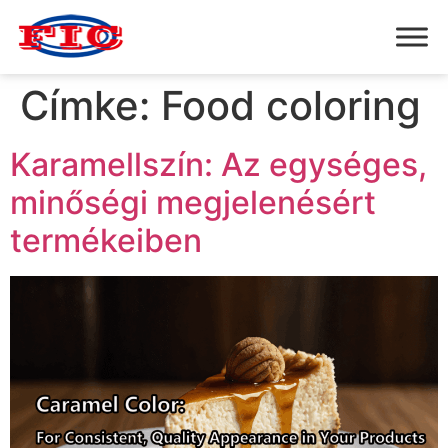
Címke:
Food coloring
Karamellszín: Az egységes,
minőségi megjelenésért
termékeiben