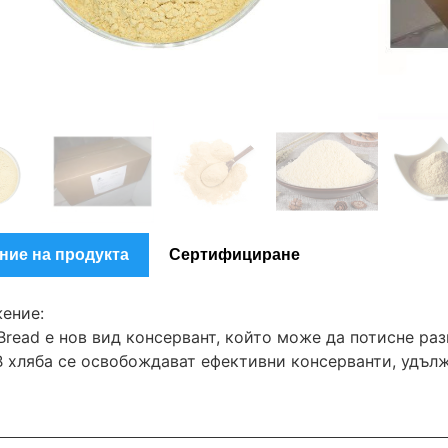
ние на продукта
Сертифициране
ение:
Bread е нов вид консервант, който може да потисне ра
В хляба се освобождават ефективни консерванти, удълж