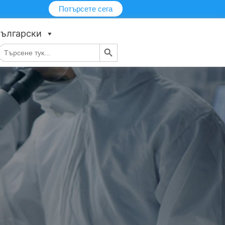
Потърсете сега
ългарски
Бутон за търсене
Търсене
за: