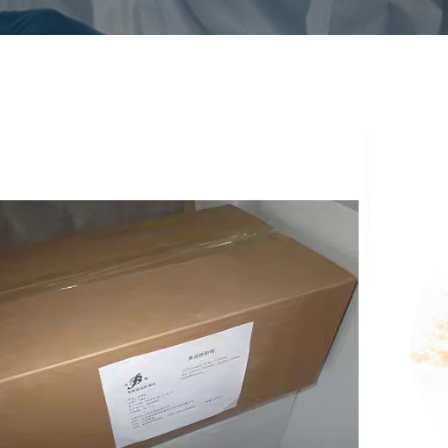
стор на пекарната
омер: 24634-61-5
н вид: Светложълт прах
лно количество за поръчка: 20 тона
икации за опаковка и опаковане: 25 кг/торба,
т на приложение: Хранителни консерванти
итване сега
Добави в списъка