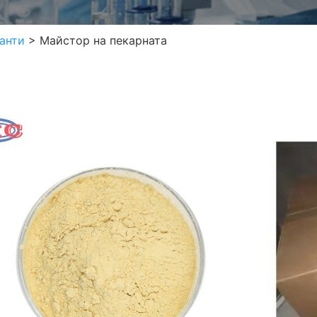
анти
>
Майстор на пекарната
Май
CAS н
Външе
Минима
Специф
Облас
Зап